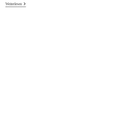
A2
Weiterlesen
—
Nachtstücke