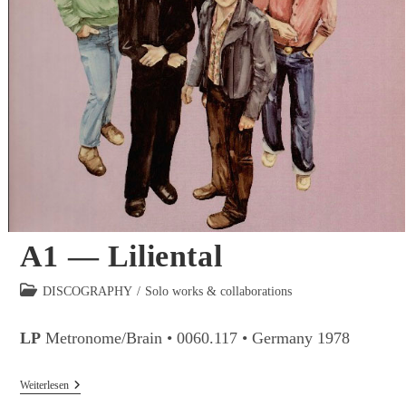
A1 — Liliental
Beitrags-
DISCOGRAPHY
/
Solo works & collaborations
Kategorie:
LP
Metronome/Brain • 0060.117 • Germany 1978
A1
Weiterlesen
—