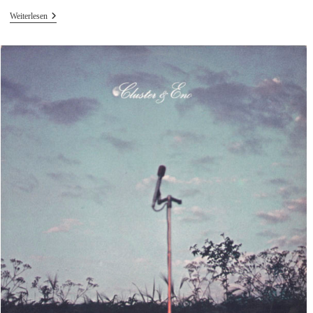
A2a
Weiterlesen
—
Adventures
In
Sound
1965–
1969