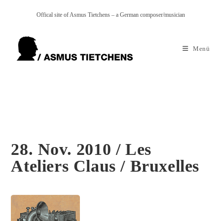
Zum
Offical site of Asmus Tietchens – a German composer/musician
Inhalt
springen
Menü
28. Nov. 2010 / Les
Ateliers Claus / Bruxelles