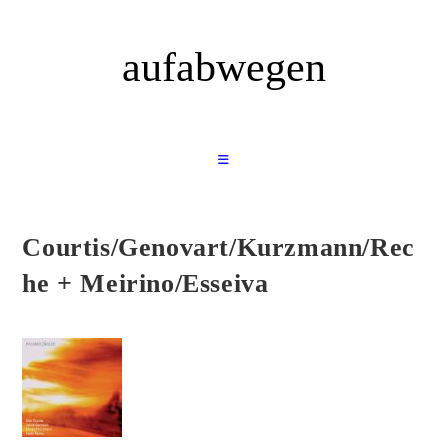
Zum
Inhalt
aufabwegen
springen
Courtis/Genovart/Kurzmann/Rec
he + Meirino/Esseiva