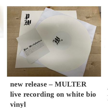
Concerts
March
2026
new release – MULTER
live recording on white bio
vinyl