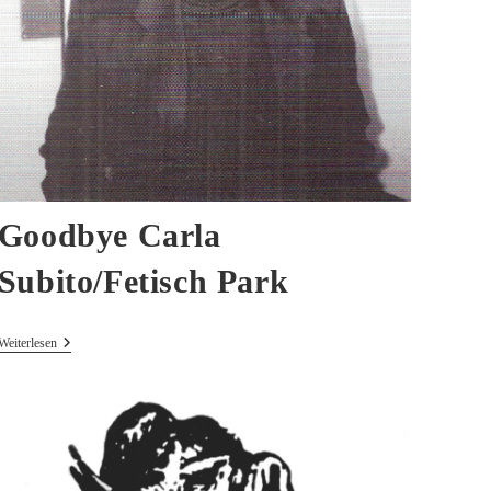
Goodbye Carla
Subito/Fetisch Park
Goodbye
Weiterlesen
Carla
Subito/Fetisch
Park