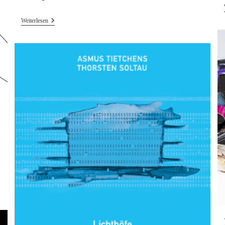
New
Weiterlesen
Release
–
MULTER
Live
Recording
On
White
Bio
Vinyl