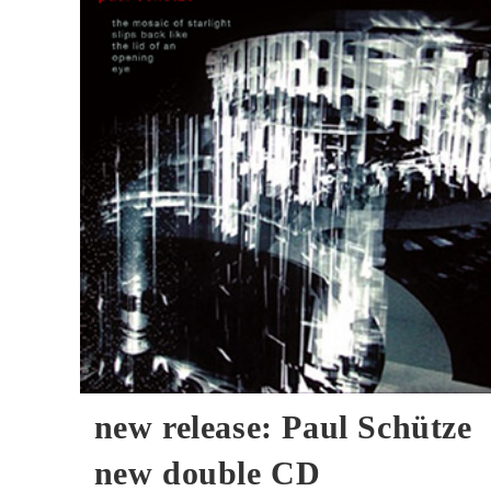
ANNA
SCHIMKAT
Live
08.12.2025
new release: Paul Schütze
new double CD