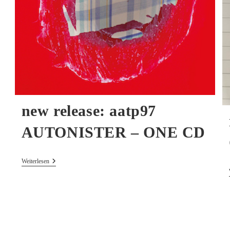
new release: aatp97
AUTONISTER – ONE CD
New
Weiterlesen
Release:
Aatp97
AUTONISTER
–
ONE
CD