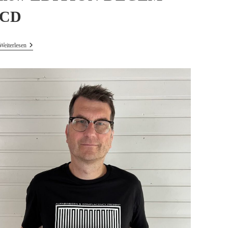
CD
New
Weiterlesen
EDITION
DEGEM
CD