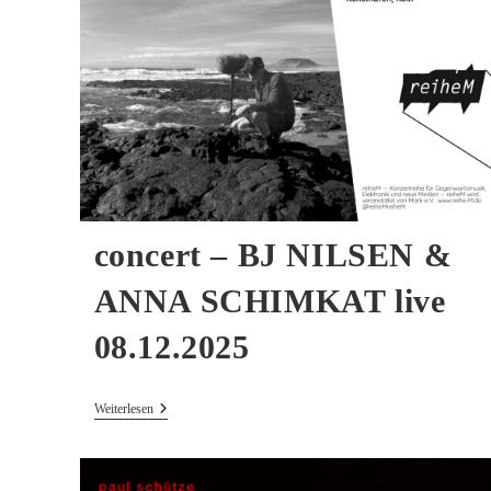
In
Metal
Box
concert – BJ NILSEN &
ANNA SCHIMKAT live
08.12.2025
Concert
Weiterlesen
–
BJ
NILSEN
&