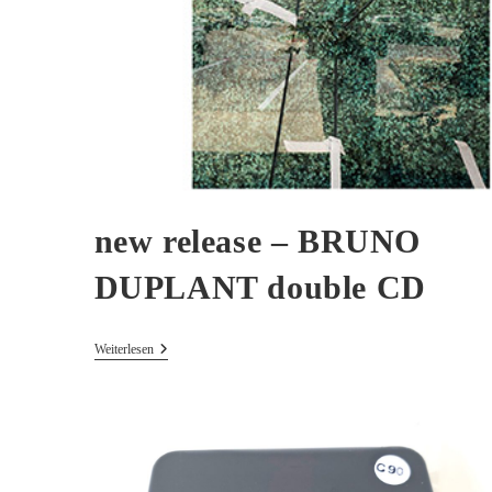
new release – BRUNO
DUPLANT double CD
New
Weiterlesen
Release
–
BRUNO
DUPLANT
Double
CD