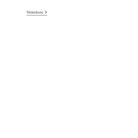
New
Weiterlesen
Release:
Paul
Schütze
New
Double
CD