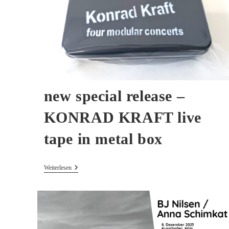
new special release –
KONRAD KRAFT live
tape in metal box
New
Weiterlesen
Special
Release
–
KONRAD
KRAFT
Live
Tape