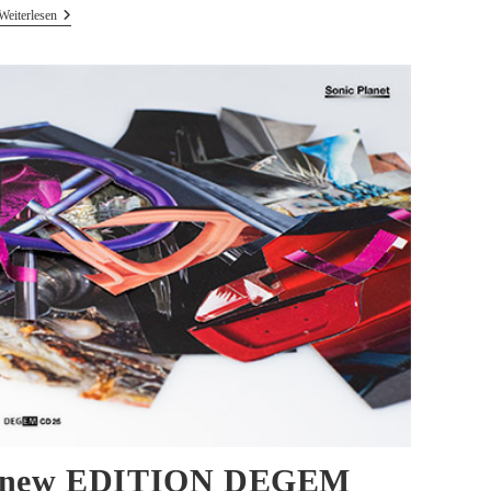
Aufabwegen
Weiterlesen
Mentioned
In
Fourth
Dimension
Youtube
new EDITION DEGEM