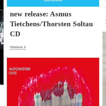
new release: Asmus
Tietchens/Thorsten Soltau
CD
New
Weiterlesen
Release:
Asmus
Tietchens/Thorsten
Soltau
CD