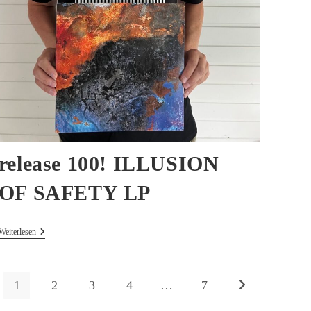
release 100! ILLUSION
OF SAFETY LP
Release
Weiterlesen
100!
ILLUSION
OF
SAFETY
1
2
3
4
…
7
Zur nächsten Seit
LP