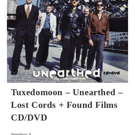
Musics
CD
Tuxedomoon – Unearthed –
Lost Cords + Found Films
CD/DVD
Tuxedomoon
Weiterlesen