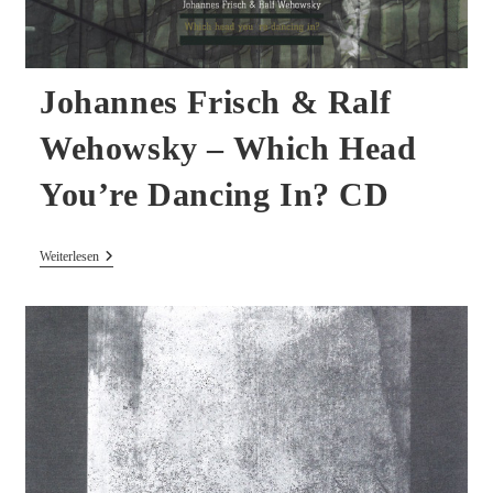
Johannes Frisch & Ralf
Wehowsky – Which Head
You’re Dancing In? CD
Johannes
Weiterlesen
Frisch
&
Ralf
Wehowsky
–
Which
Head
You’re
Dancing
In?
CD