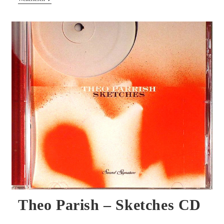
–
Unearthed
–
Lost
Cords
+
Found
Films
CD/DVD
Theo Parish – Sketches CD