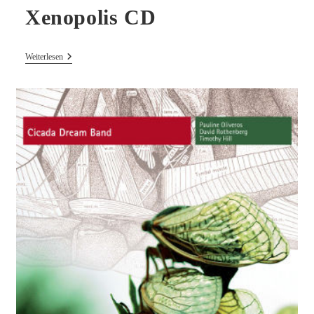
Xenopolis CD
Barana
Weiterlesen
&
Ceyl’an
Ertem
–
Xenopolis
CD