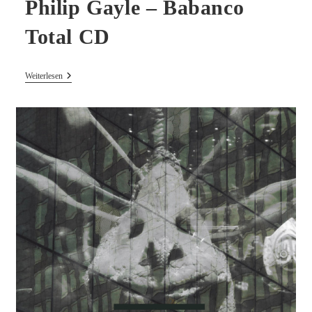
Philip Gayle ‎– Babanco
Total CD
Philip
Weiterlesen
Gayle
‎–
Babanco
Total
CD