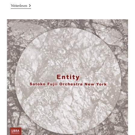
300
Weiterlesen
Basses
–
Sei
Ritornelli
CD