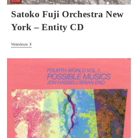
Satoko Fuji Orchestra New
York – Entity CD
Satoko
Weiterlesen
Fuji
Orchestra
New
York
–
Entity
CD