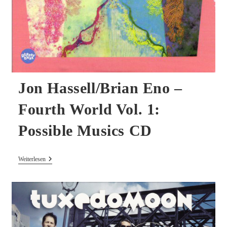
Jon Hassell/Brian Eno –
Fourth World Vol. 1:
Possible Musics CD
Jon
Weiterlesen
Hassell/Brian
Eno
–
Fourth
World
Vol.
1:
Possible