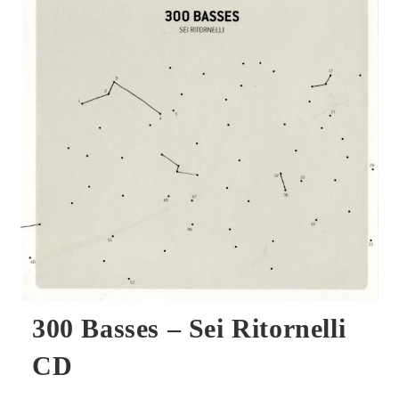
‎–
Call
Me
Madame
(Good
News
From
Wonderland)
CD
300 Basses – Sei Ritornelli
CD