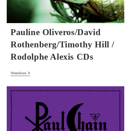
Pauline Oliveros/David
Rothenberg/Timothy Hill /
Rodolphe Alexis CDs
Pauline
Weiterlesen
Oliveros/David
Rothenberg/Timothy
Hill
/
Rodolphe
Alexis
CDs