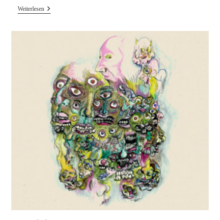
Theo
Weiterlesen
Parish
–
Sketches
CD