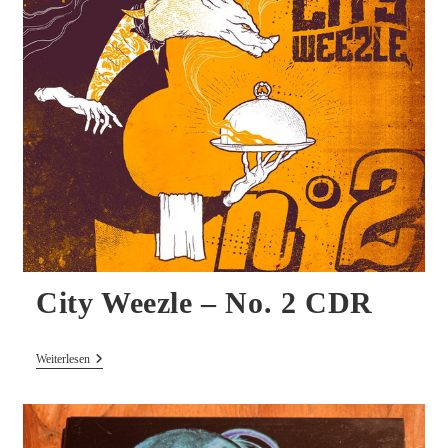
City Weezle – No. 2 CDR
City
Weiterlesen
Weezle
–
No.
2
CDR