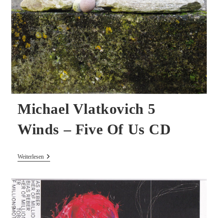
Michael Vlatkovich 5
Winds – Five Of Us CD
Michael
Weiterlesen
Vlatkovich
5
Winds
–
Five
Of
Us