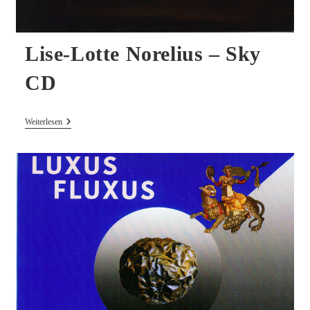
Lise-Lotte Norelius – Sky
CD
Lise-
Weiterlesen
Lotte
Norelius
–
Sky
CD