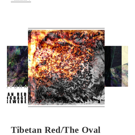
Demastes
–
Thing
Music
MC
Tibetan Red/The Oval