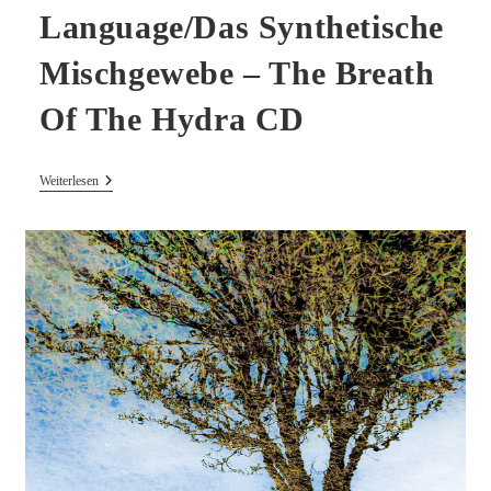
Language/Das Synthetische
Mischgewebe – The Breath
Of The Hydra CD
Tibetan
Weiterlesen
Red/The
Oval
Language/Das
Synthetische
Mischgewebe
–
The
Breath
Of
The
Hydra
CD