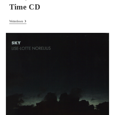
Time CD
Fredy
Weiterlesen
Studer
–
Now’s
The
Time
CD