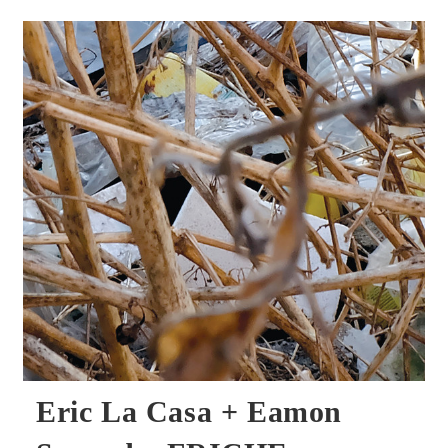
–
Insect
Empire
CD
Eric La Casa + Eamon