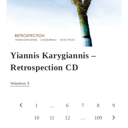
Yiannis Karygiannis –
Retrospection CD
Yiannis
Weiterlesen
Karygiannis
–
Retrospection
CD
1
…
6
7
8
9
Zur vorherigen Seite
10
11
12
…
109
Zur nächs