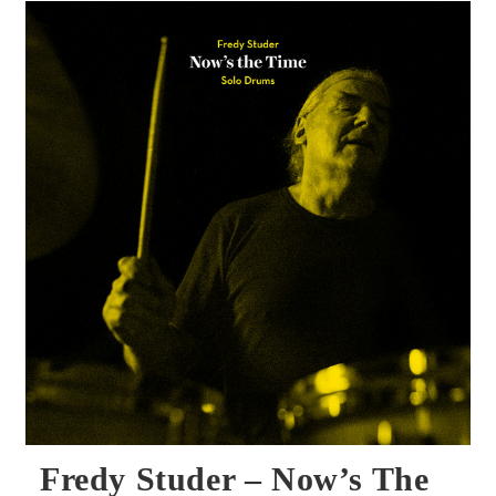
Mother
Of
Millions
CD
Fredy Studer – Now’s The