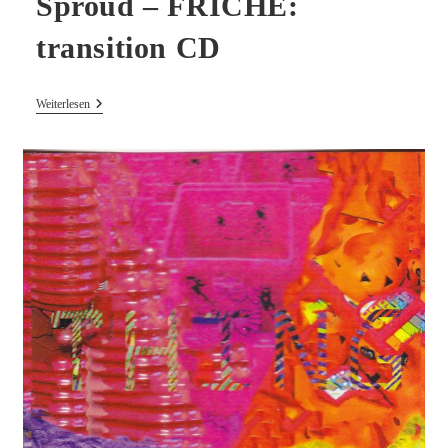
Sproud – FRICHE:
transition CD
Eric
Weiterlesen
La
Casa
+
Eamon
Sproud
–
FRICHE:
Transition
CD