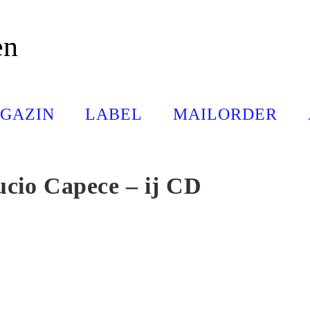
en
GAZIN
LABEL
MAILORDER
cio Capece – ij CD